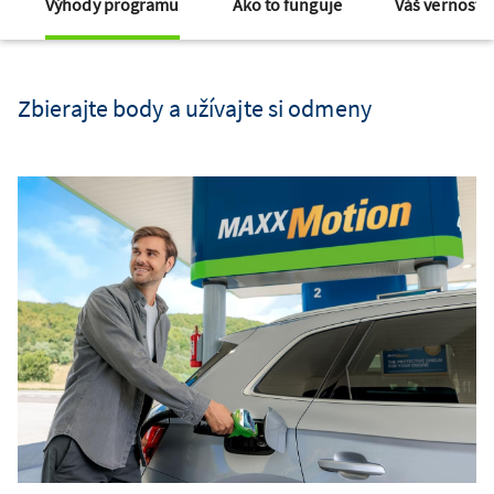
Výhody programu
Ako to funguje
Váš vernostn
NAVIGÁCIA DOMOVSKEJ STRÁNKY
DOMOVSKÁ STRÁNKA
Zbierajte body a užívajte si odmeny